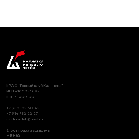
КРОО "Горный клуб Кальдера"
ИНН 4100054085
КПП 410001001
+7 988 185-50-49
+7 914 782-22-27
calderaclab@mail.ru
© Все права защищены
МЕНЮ