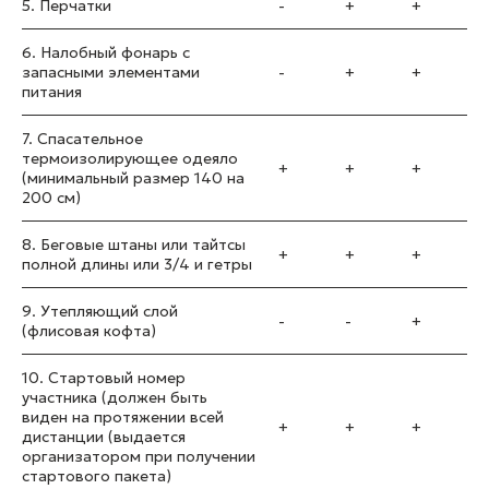
5. Перчатки
-
+
+
6. Налобный фонарь с
запасными элементами
-
+
+
питания
7. Спасательное
термоизолирующее одеяло
+
+
+
(минимальный размер 140 на
200 см)
8. Беговые штаны или тайтсы
+
+
+
полной длины или 3/4 и гетры
9. Утепляющий слой
-
-
+
(флисовая кофта)
10. Стартовый номер
участника (должен быть
виден на протяжении всей
+
+
+
дистанции (выдается
организатором при получении
стартового пакета)