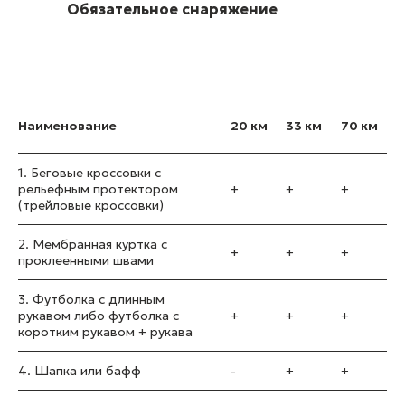
Обязательное снаряжение
Наименование
20 км
33 км
70 км
1. Беговые кроссовки с
рельефным протектором
+
+
+
(трейловые кроссовки)
2. Мембранная куртка с
+
+
+
проклеенными швами
3. Футболка с длинным
рукавом либо футболка с
+
+
+
коротким рукавом + рукава
4. Шапка или бафф
-
+
+