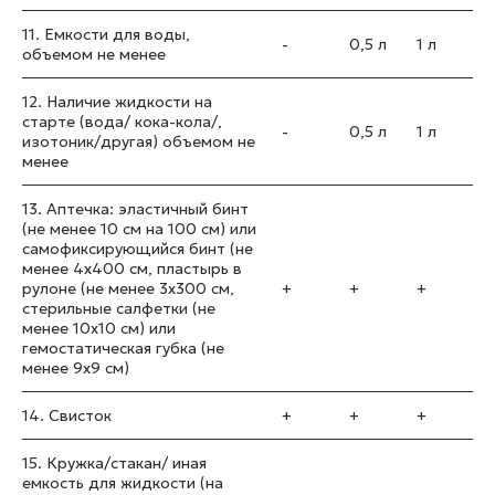
11. Емкости для воды,
-
0,5 л
1 л
объемом не менее
12. Наличие жидкости на
старте (вода/ кока-кола/,
-
0,5 л
1 л
изотоник/другая) объемом не
менее
13. Аптечка: эластичный бинт
(не менее 10 см на 100 см) или
самофиксирующийся бинт (не
менее 4x400 см, пластырь в
рулоне (не менее 3x300 см,
+
+
+
стерильные салфетки (не
менее 10x10 см) или
гемостатическая губка (не
менее 9x9 см)
14. Свисток
+
+
+
15. Кружка/стакан/ иная
емкость для жидкости (на